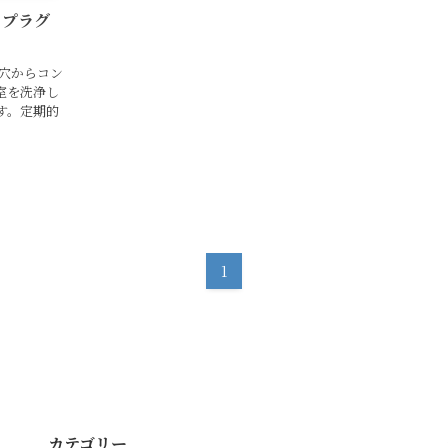
。プラグ
グ穴からコン
室を洗浄し
す。定期的
1
カテゴリー