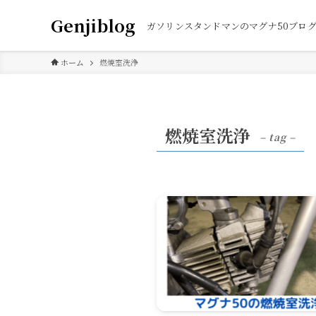
Genjiblog
ガソリンスタンドマンのマグナ50ブロ
ホーム
燃焼室洗浄
燃焼室洗浄
– tag –