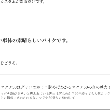
カスタムがあるだけです。
い車体の素晴らしいバイクです。
をどうぞ。
マグナ50はダサいのか！？読めばわかるマグナ50の真の魅力
マグナ50がダサいと思われている理由は何なのか？20年経っても人気のマグ
トの情報に惑わされるな。マグナ50乗りの魂の叫び！