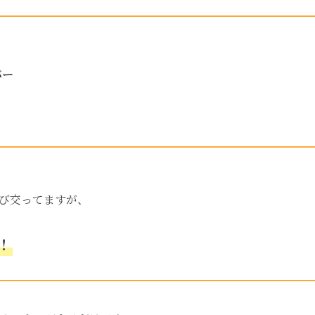
バー
び交ってますが、
！